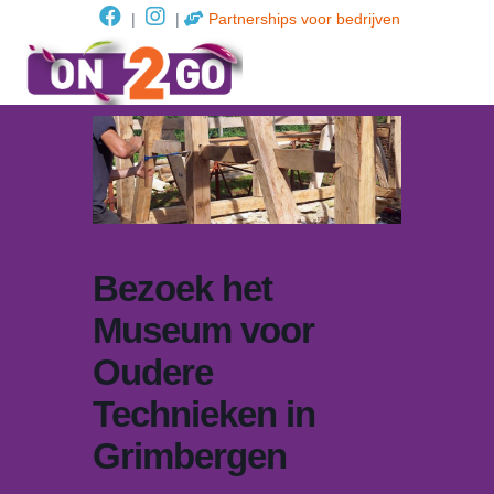
|
|
Partnerships voor bedrijven
Bezoek het
Museum voor
Oudere
Technieken in
Grimbergen