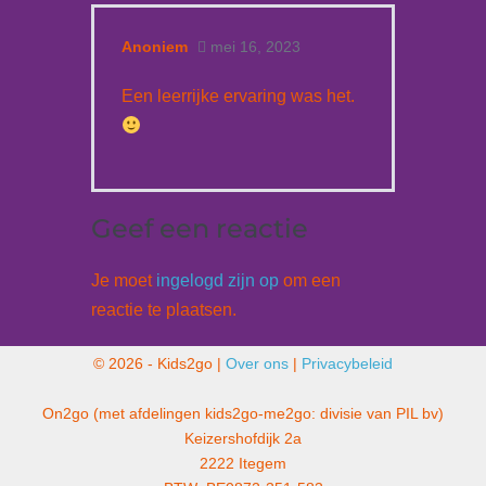
Anoniem
mei 16, 2023
Een leerrijke ervaring was het.
Geef een reactie
Je moet
ingelogd zijn op
om een
reactie te plaatsen.
© 2026 - Kids2go |
Over ons
|
Privacybeleid
On2go (met afdelingen kids2go-me2go: divisie van PIL bv)
Keizershofdijk 2a
2222 Itegem