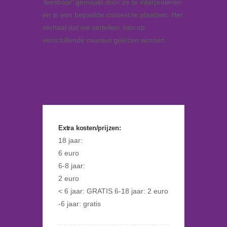
‘leesbaar’ gemaakt door ze te interpreteren
en in een bepaalde context te plaatsen. Het
verhaal dat we vertellen, kan op
verschillende niveaus gelezen worden.
Extra kosten/prijzen:
18 jaar:
6 euro
6-8 jaar:
2 euro
< 6 jaar: GRATIS 6-18 jaar: 2 euro
-6 jaar: gratis