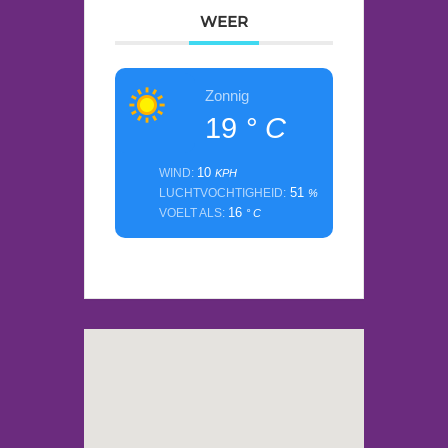
WEER
Zonnig
19
° C
10
WIND:
KPH
51
LUCHTVOCHTIGHEID:
%
16
VOELT ALS:
° C