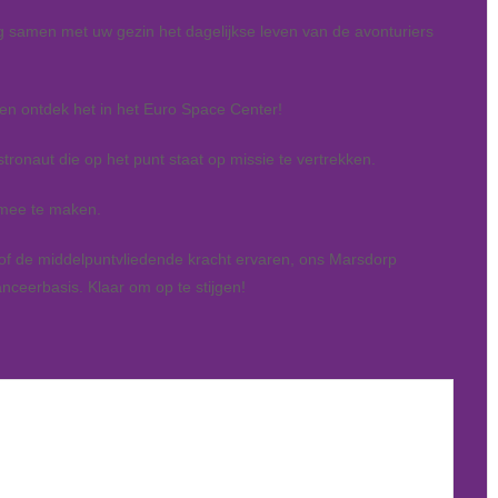
g samen met uw gezin het dagelijkse leven van de avonturiers
en ontdek het in het Euro Space Center!
stronaut die op het punt staat op missie te vertrekken.
 mee te maken.
 of de middelpuntvliedende kracht ervaren, ons Marsdorp
nceerbasis. Klaar om op te stijgen!