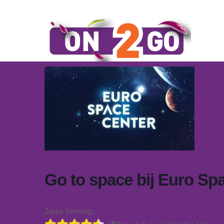
Go to space bij Euro Spa
Jouw mening.