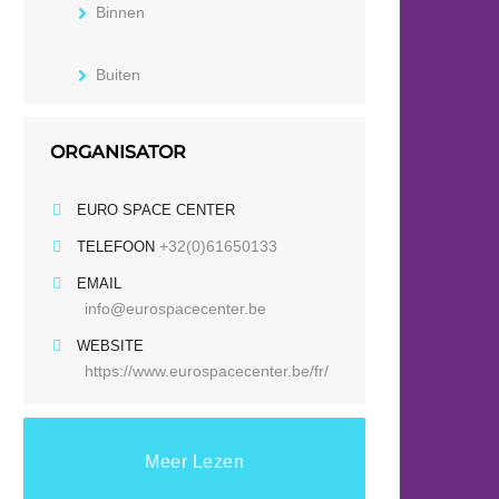
Binnen
Buiten
ORGANISATOR
EURO SPACE CENTER
+32(0)61650133
TELEFOON
EMAIL
info@eurospacecenter.be
WEBSITE
https://www.eurospacecenter.be/fr/
Meer Lezen