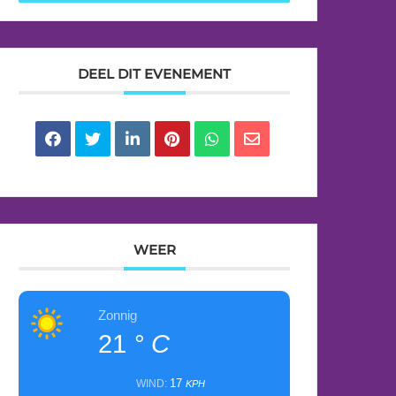
DEEL DIT EVENEMENT
WEER
Zonnig
21
° C
17
WIND:
KPH