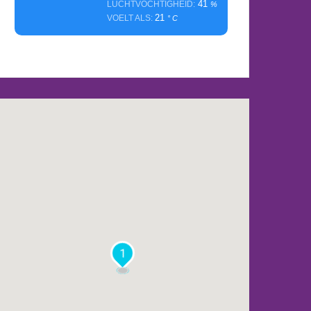
41
LUCHTVOCHTIGHEID:
%
21
VOELT ALS:
° C
1