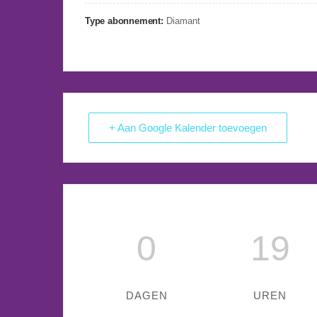
Type abonnement:
Diamant
+ Aan Google Kalender toevoegen
0
19
DAGEN
UREN