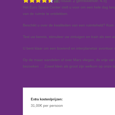
[Totaal:
2
gemiddelde:
4.5
]
Het Euro Space Center stelt u voor om een hele dag lan
van de ruimte te ontdekken.
Beschikt u over de kwaliteiten van een ruimteheld? Kom 
Test uw kennis, stimuleer uw zintuigen en train als een a
U bent klaar om een boeiend en interplanetair avontuur
Op de maan wandelen of over Mars vliegen, de vrije val
bezoeken … Zowel klein als groot zijn welkom op onze la
Extra kosten/prijzen:
31,00€ per persoon