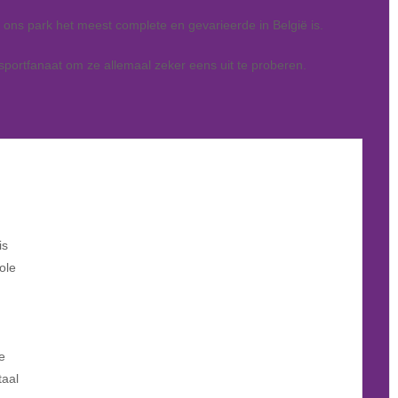
ns park het meest complete en gevarieerde in België is.
sportfanaat om ze allemaal zeker eens uit te proberen.
is
ole
e
taal