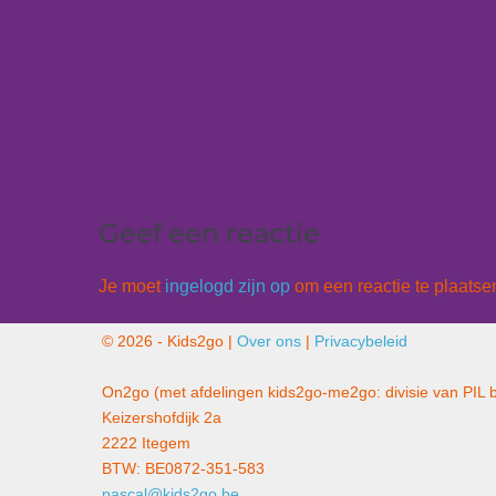
Geef een reactie
Je moet
ingelogd zijn op
om een reactie te plaatse
© 2026 - Kids2go |
Over ons
|
Privacybeleid
On2go (met afdelingen kids2go-me2go: divisie van PIL 
Keizershofdijk 2a
2222 Itegem
BTW: BE0872-351-583
pascal@kids2go.be