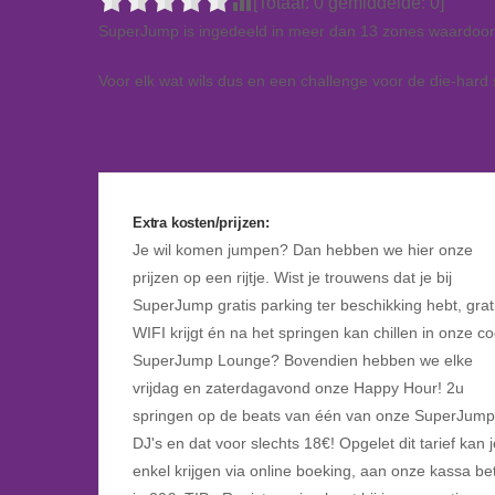
[Totaal:
0
gemiddelde:
0
]
SuperJump is ingedeeld in meer dan 13 zones waardoor o
Voor elk wat wils dus en een challenge voor de die-hard 
Extra kosten/prijzen:
Je wil komen jumpen? Dan hebben we hier onze
prijzen op een rijtje. Wist je trouwens dat je bij
SuperJump gratis parking ter beschikking hebt, grat
WIFI krijgt én na het springen kan chillen in onze co
SuperJump Lounge? Bovendien hebben we elke
vrijdag en zaterdagavond onze Happy Hour! 2u
springen op de beats van één van onze SuperJump
DJ's en dat voor slechts 18€! Opgelet dit tarief kan j
enkel krijgen via online boeking, aan onze kassa be