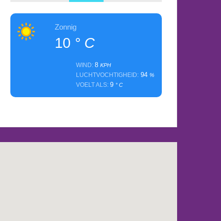
Zonnig
10
° C
8
WIND:
KPH
94
LUCHTVOCHTIGHEID:
%
9
VOELT ALS:
° C