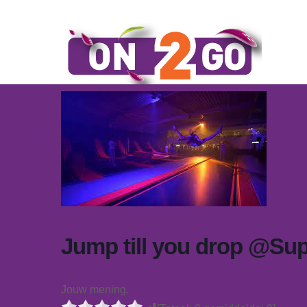
Jump till you drop @Sup
Jouw mening.