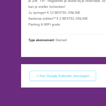
je 20€. TIP : Registreer je alvast bij je reservatie, zo
kan je sneller inchecken!
1u springen € 13 BESTEL ONLINE
Aankoop sokken** € 2 BESTEL ONLINE
Parking & WIFI gratis
Type abonnement:
Diamant
+ Aan Google Kalender toevoegen