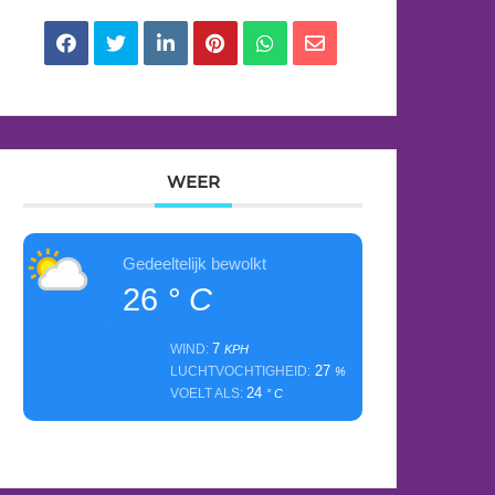
WEER
Gedeeltelijk bewolkt
26
° C
7
WIND:
KPH
27
LUCHTVOCHTIGHEID:
%
24
VOELT ALS:
° C