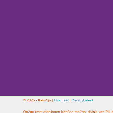
© 2026 - Kids2go |
Over ons
|
Privacybeleid
On2go (met afdelingen kids2go-me2go: divisie van PIL 