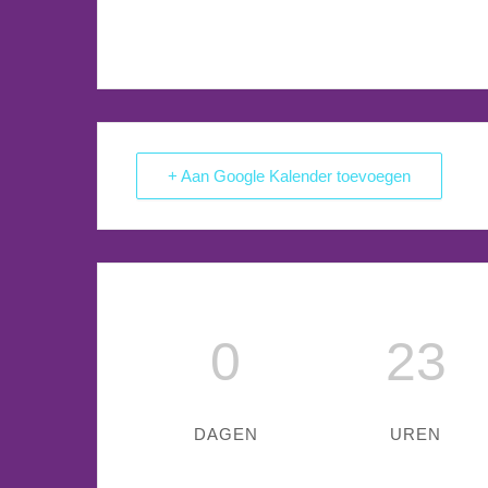
+ Aan Google Kalender toevoegen
0
23
DAGEN
UREN