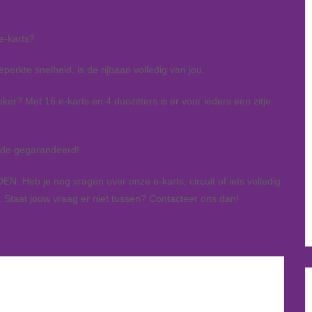
e-karts?
eperkte snelheid, is de rijbaan volledig van jou.
? Met 16 e-karts en 4 duozitters is er voor ieders een zitje
onde gegarandeerd!
je nog vragen over onze e-karts, circuit of iets volledig
Staat jouw vraag er niet tussen? Contacteer ons dan!