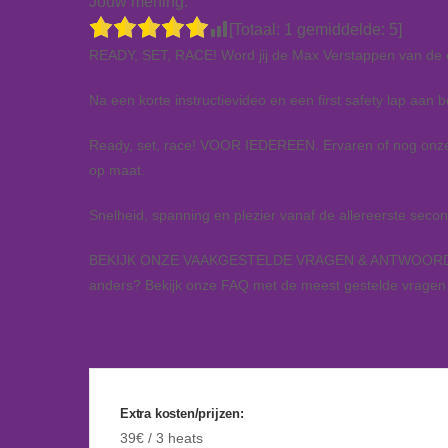
Jouw mening.
[Totaal:
1
gemiddelde:
5
]
READY, SET, RACE! Word jij de Max Verstappen van de 
Na een korte instructievideo en een first safety lap aan b
Ready, set, race! VOOR IEDEREEN. Ervaren of nog onzeker
op maat.
Snelheid, spanning en plezier vanaf de allereerste sec
BEKIJK ONZE VAAKGESTELDE VRAGEN & ANTWOORDEN. Heb 
anders? Bekijk onze FAQ met de meest gestelde vragen. 
Extra kosten/prijzen:
39€ / 3 heats