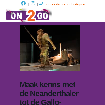
|
|
Partnerships voor bedrijven
Maak kenns met
de Neanderthaler
tot de Gallo-