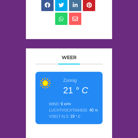
WEER
Zonnig
21
° C
9
WIND:
KPH
40
LUCHTVOCHTIGHEID:
%
19
VOELT ALS:
° C