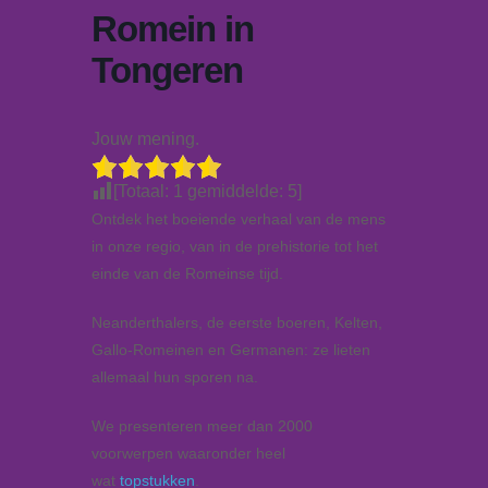
Romein in
Tongeren
Jouw mening.
[Totaal:
1
gemiddelde:
5
]
Ontdek het boeiende verhaal van de mens
in onze regio, van in de prehistorie tot het
einde van de Romeinse tijd.
Neanderthalers, de eerste boeren, Kelten,
Gallo-Romeinen en Germanen: ze lieten
allemaal hun sporen na.
We presenteren meer dan 2000
voorwerpen waaronder heel
wat
topstukken
.