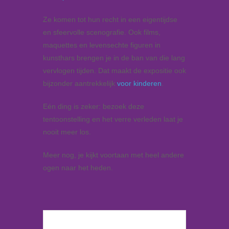
Ze komen tot hun recht in een eigentijdse
en sfeervolle scenografie. Ook films,
maquettes en levensechte figuren in
kunsthars brengen je in de ban van die lang
vervlogen tijden. Dat maakt de expositie ook
bijzonder aantrekkelijk
voor kinderen
.
Eén ding is zeker: bezoek deze
tentoonstelling en het verre verleden laat je
nooit meer los.
Meer nog, je kijkt voortaan met heel andere
ogen naar het heden.