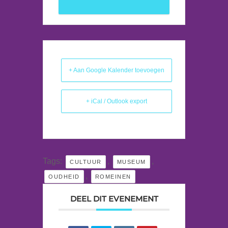
+ Aan Google Kalender toevoegen
+ iCal / Outlook export
Tags:
,
,
CULTUUR
MUSEUM
,
OUDHEID
ROMEINEN
DEEL DIT EVENEMENT