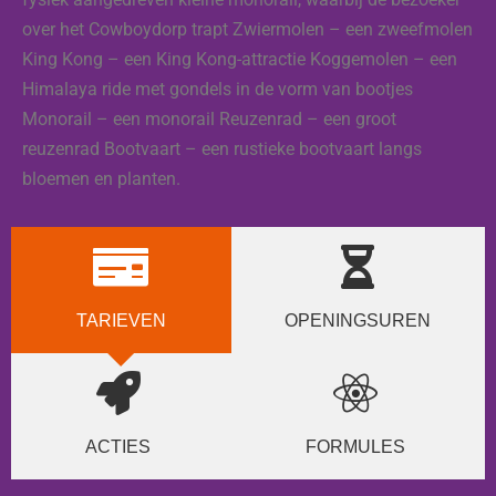
over het Cowboydorp trapt Zwiermolen – een zweefmolen
King Kong – een King Kong-attractie Koggemolen – een
Himalaya ride met gondels in de vorm van bootjes
Monorail – een monorail Reuzenrad – een groot
reuzenrad Bootvaart – een rustieke bootvaart langs
bloemen en planten.
TARIEVEN
OPENINGSUREN
ACTIES
FORMULES