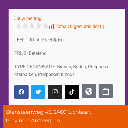
Jouw mening.
[Totaal:
0
gemiddelde:
0
]
LEEFTIJD:
Alle leeftijden
PRIJS:
Betalend
TYPE ORGANISATIE:
Binnen
,
Buiten
,
Pretparken
,
Pretparken
,
Pretparken & zoos
Olensteenweg 45, 2460 Lichtaart
Provincie
Antwerpen