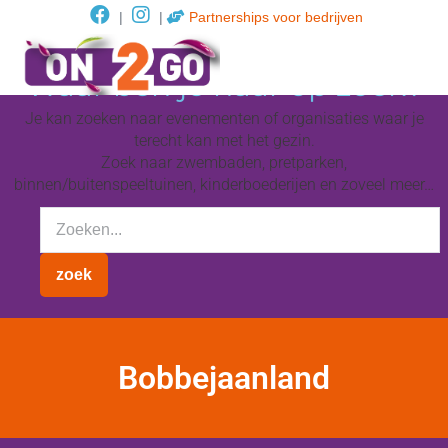
|
|
Partnerships voor bedrijven
Waar ben je naar op zoek?
Je kan zoeken naar evenementen of organisaties waar je
terecht kan met het gezin.
Zoek naar zwembaden, pretparken,
binnen/buitenspeeltuinen, kinderboederijen en zoveel meer…
Bobbejaanland