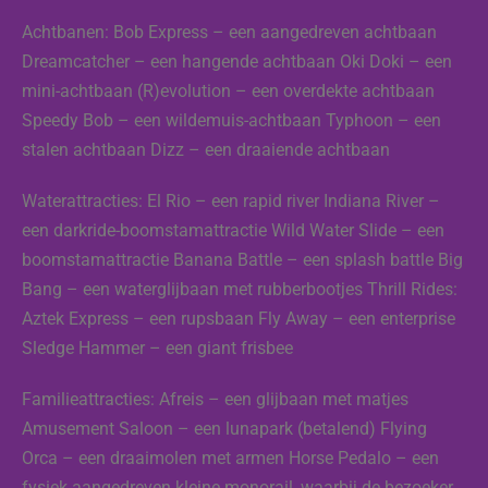
Achtbanen: Bob Express – een aangedreven achtbaan
Dreamcatcher – een hangende achtbaan Oki Doki – een
mini-achtbaan (R)evolution – een overdekte achtbaan
Speedy Bob – een wildemuis-achtbaan Typhoon – een
stalen achtbaan Dizz – een draaiende achtbaan
Waterattracties: El Rio – een rapid river Indiana River –
een darkride-boomstamattractie Wild Water Slide – een
boomstamattractie Banana Battle – een splash battle Big
Bang – een waterglijbaan met rubberbootjes Thrill Rides:
Aztek Express – een rupsbaan Fly Away – een enterprise
Sledge Hammer – een giant frisbee
Familieattracties: Afreis – een glijbaan met matjes
Amusement Saloon – een lunapark (betalend) Flying
Orca – een draaimolen met armen Horse Pedalo – een
fysiek aangedreven kleine monorail, waarbij de bezoeker