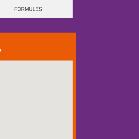
FORMULES
n