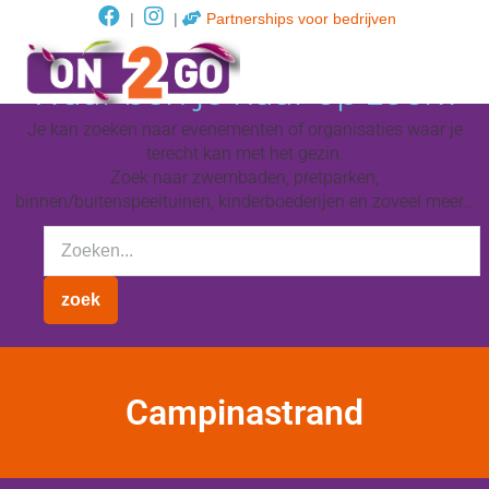
|
|
Partnerships voor bedrijven
Waar ben je naar op zoek?
Je kan zoeken naar evenementen of organisaties waar je
terecht kan met het gezin.
Zoek naar zwembaden, pretparken,
binnen/buitenspeeltuinen, kinderboederijen en zoveel meer…
Campinastrand