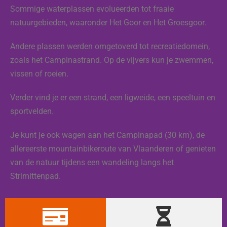
Sommige waterplassen evolueerden tot fraaie
natuurgebieden, waaronder Het Goor en Het Groesgoor.
Andere plassen werden omgetoverd tot recreatiedomein,
zoals het Campinastrand. Op de vijvers kun je zwemmen,
vissen of roeien.
Verder vind je er een strand, een ligweide, een speeltuin en
sportvelden.
Je kunt je ook wagen aan het Campinapad (30 km), de
allereerste mountainbikeroute van Vlaanderen of genieten
van de natuur tijdens een wandeling langs het
Strimittenpad.