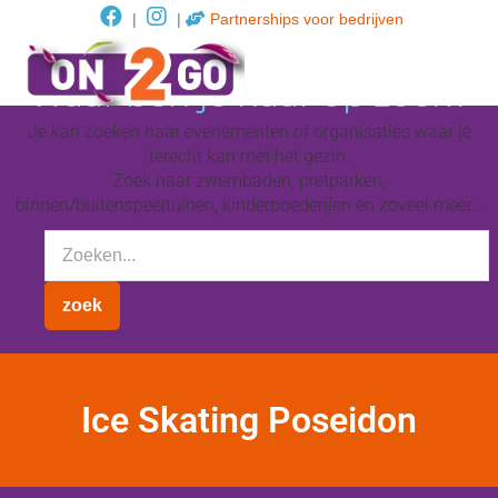
|
|
Partnerships voor bedrijven
Waar ben je naar op zoek?
Je kan zoeken naar evenementen of organisaties waar je
terecht kan met het gezin.
Zoek naar zwembaden, pretparken,
binnen/buitenspeeltuinen, kinderboederijen en zoveel meer…
Ice Skating Poseidon