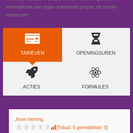
winterplezier aan tegen onklopbare prijzen, dit zonder
tijdslimiet!
TARIEVEN
OPENINGSUREN
ACTIES
FORMULES
Jouw mening.
[Totaal:
0
gemiddelde:
0
]