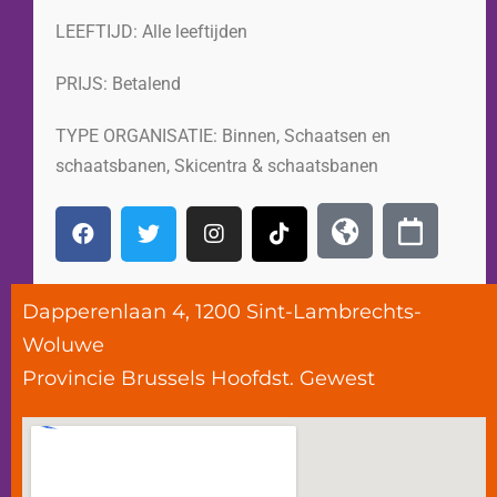
LEEFTIJD:
Alle leeftijden
PRIJS:
Betalend
TYPE ORGANISATIE:
Binnen
,
Schaatsen en
schaatsbanen
,
Skicentra & schaatsbanen
Dapperenlaan 4, 1200 Sint-Lambrechts-
Woluwe
Provincie
Brussels Hoofdst. Gewest