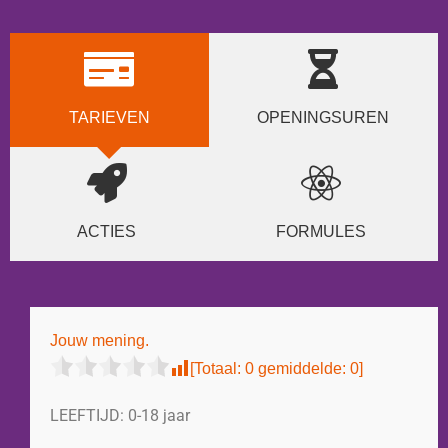
TARIEVEN
OPENINGSUREN
ACTIES
FORMULES
Jouw mening.
[Totaal:
0
gemiddelde:
0
]
LEEFTIJD:
0-18 jaar