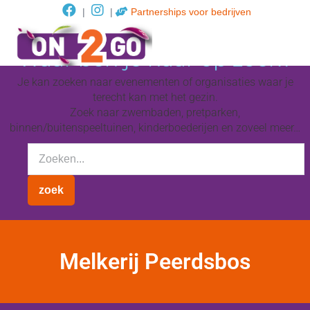
|
|
Partnerships voor bedrijven
Waar ben je naar op zoek?
Je kan zoeken naar evenementen of organisaties waar je
terecht kan met het gezin.
Zoek naar zwembaden, pretparken,
binnen/buitenspeeltuinen, kinderboederijen en zoveel meer…
Melkerij Peerdsbos