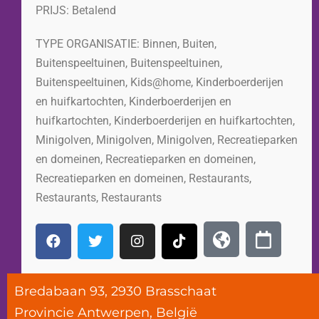
PRIJS:
Betalend
TYPE ORGANISATIE:
Binnen
,
Buiten
,
Buitenspeeltuinen
,
Buitenspeeltuinen
,
Buitenspeeltuinen
,
Kids@home
,
Kinderboerderijen
en huifkartochten
,
Kinderboerderijen en
huifkartochten
,
Kinderboerderijen en huifkartochten
,
Minigolven
,
Minigolven
,
Minigolven
,
Recreatieparken
en domeinen
,
Recreatieparken en domeinen
,
Recreatieparken en domeinen
,
Restaurants
,
Restaurants
,
Restaurants
Bredabaan 93, 2930 Brasschaat
Provincie
Antwerpen
,
België