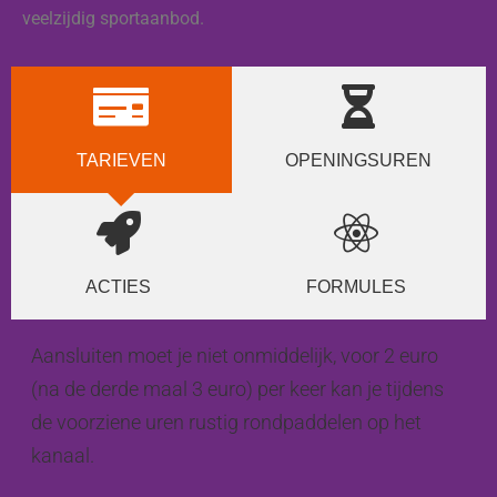
veelzijdig sportaanbod.
TARIEVEN
OPENINGSUREN
ACTIES
FORMULES
Aansluiten moet je niet onmiddelijk, voor 2 euro
(na de derde maal 3 euro) per keer kan je tijdens
de voorziene uren rustig rondpaddelen op het
kanaal.