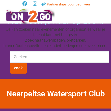
|
|
Partnerships voor bedrijven
Waar ben je naar op zoek?
Je kan zoeken naar evenementen of organisaties waar je
terecht kan met het gezin.
Zoek naar zwembaden, pretparken,
binnen/buitenspeeltuinen, kinderboederijen en zoveel meer…
Neerpeltse Watersport Club