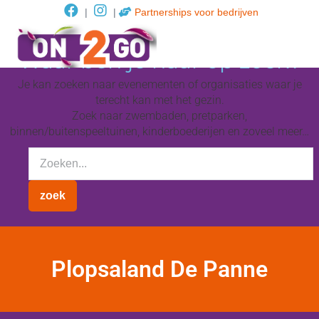
|
|
Partnerships voor bedrijven
Waar ben je naar op zoek?
Je kan zoeken naar evenementen of organisaties waar je
terecht kan met het gezin.
Zoek naar zwembaden, pretparken,
binnen/buitenspeeltuinen, kinderboederijen en zoveel meer…
Plopsaland De Panne