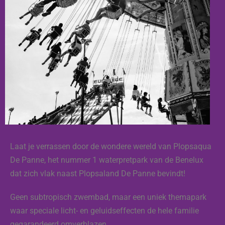
Laat je verrassen door de wondere wereld van Plopsaqua
De Panne, het nummer 1 waterpretpark van de Benelux
dat zich vlak naast Plopsaland De Panne bevindt!
Geen subtropisch zwembad, maar een uniek themapark
waar speciale licht- en geluidseffecten de hele familie
gegarandeerd omverblazen.