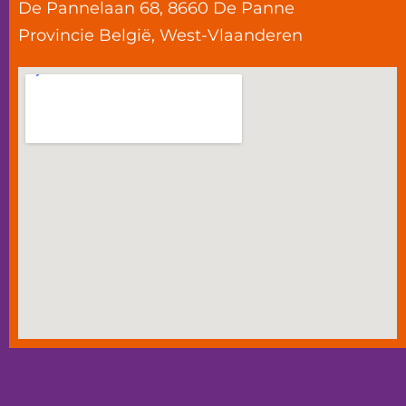
De Pannelaan 68, 8660 De Panne
Provincie
België
,
West-Vlaanderen