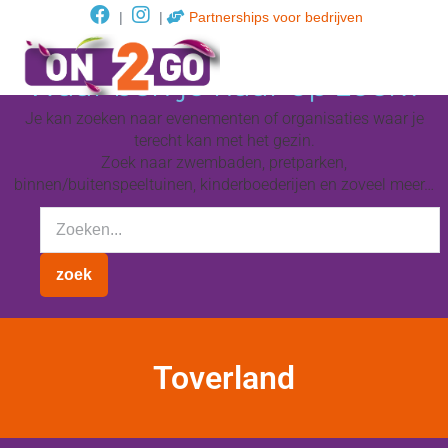
|
|
Partnerships voor bedrijven
Waar ben je naar op zoek?
Je kan zoeken naar evenementen of organisaties waar je
terecht kan met het gezin.
Zoek naar zwembaden, pretparken,
binnen/buitenspeeltuinen, kinderboederijen en zoveel meer…
Toverland