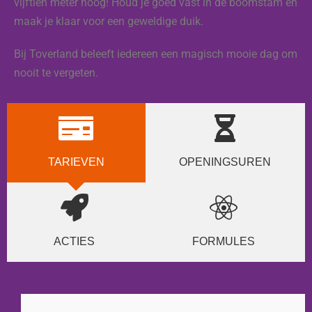
vijftien meter hoog! Houd je goed vast in de boomstam en
maak je klaar voor een geweldige duik.
Bij Toverland beleeft iedereen een magisch mooie dag om
nooit te vergeten.
TARIEVEN
OPENINGSUREN
ACTIES
FORMULES