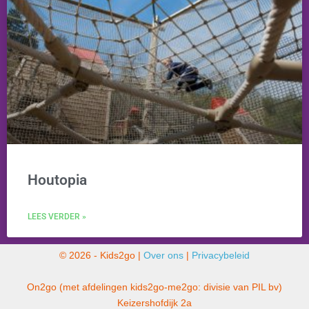
Houtopia
LEES VERDER »
© 2026 - Kids2go |
Over ons
|
Privacybeleid
On2go (met afdelingen kids2go-me2go: divisie van PIL bv)
Keizershofdijk 2a