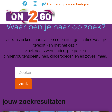
|
|
Partnerships voor bedrijven
Waar ben je naar op zoek?
Je kan zoeken naar evenementen of organisaties waar je
terecht kan met het gezin.
Zoek naar zwembaden, pretparken,
binnen/buitenspeeltuinen, kinderboederijen en zoveel meer…
jouw zoekresultaten