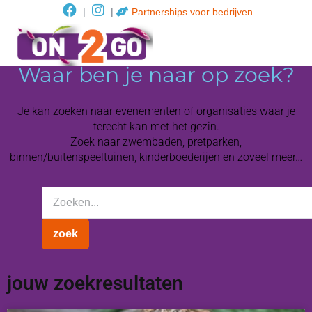
|
|
Partnerships voor bedrijven
Waar ben je naar op zoek?
Je kan zoeken naar evenementen of organisaties waar je
terecht kan met het gezin.
Zoek naar zwembaden, pretparken,
binnen/buitenspeeltuinen, kinderboederijen en zoveel meer…
jouw zoekresultaten