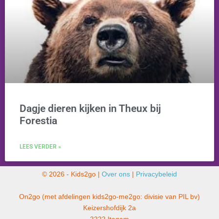
Dagje dieren kijken in Theux bij
Forestia
LEES VERDER »
© 2026 - Kids2go |
Over ons
|
Privacybeleid
On2go (met afdelingen kids2go-me2go: divisie van PIL bv)
Keizershofdijk 2a