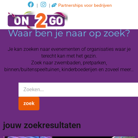
|
|
Partnerships voor bedrijven
Waar ben je naar op zoek?
Je kan zoeken naar evenementen of organisaties waar je
terecht kan met het gezin.
Zoek naar zwembaden, pretparken,
binnen/buitenspeeltuinen, kinderboederijen en zoveel meer…
jouw zoekresultaten