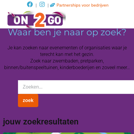
|
|
Partnerships voor bedrijven
Waar ben je naar op zoek?
Je kan zoeken naar evenementen of organisaties waar je
terecht kan met het gezin.
Zoek naar zwembaden, pretparken,
binnen/buitenspeeltuinen, kinderboederijen en zoveel meer…
jouw zoekresultaten