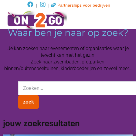
|
|
Partnerships voor bedrijven
Waar ben je naar op zoek?
Je kan zoeken naar evenementen of organisaties waar je
terecht kan met het gezin.
Zoek naar zwembaden, pretparken,
binnen/buitenspeeltuinen, kinderboederijen en zoveel meer…
jouw zoekresultaten