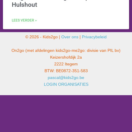
Hulshout
LEES VERDER »
© 2026 - Kids2go |
Over ons
|
Privacybeleid
On2go (met afdelingen kids2go-me2go: divisie van PIL bv)
Keizershofdijk 2a
2222 Itegem
BTW: BE0872-351-583
pascal@kids2go.be
LOGIN ORGANISATIES