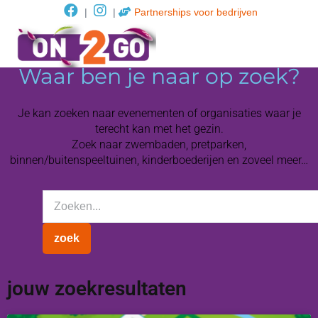
|
|
Partnerships voor bedrijven
Waar ben je naar op zoek?
Je kan zoeken naar evenementen of organisaties waar je
terecht kan met het gezin.
Zoek naar zwembaden, pretparken,
binnen/buitenspeeltuinen, kinderboederijen en zoveel meer…
jouw zoekresultaten