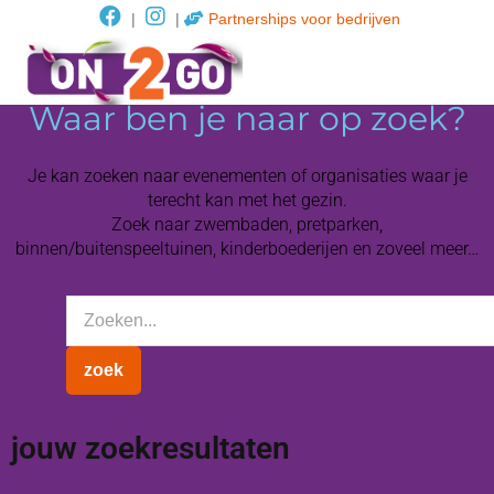
|
|
Partnerships voor bedrijven
Waar ben je naar op zoek?
Je kan zoeken naar evenementen of organisaties waar je
terecht kan met het gezin.
Zoek naar zwembaden, pretparken,
binnen/buitenspeeltuinen, kinderboederijen en zoveel meer…
jouw zoekresultaten