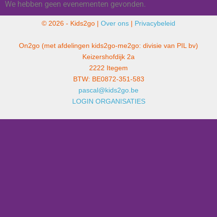
We hebben geen evenementen gevonden.
© 2026 - Kids2go |
Over ons
|
Privacybeleid
On2go (met afdelingen kids2go-me2go: divisie van PIL bv)
Keizershofdijk 2a
2222 Itegem
BTW: BE0872-351-583
pascal@kids2go.be
LOGIN ORGANISATIES