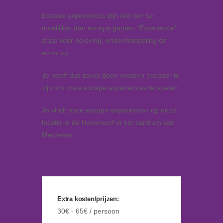
Escape experiences zijn niet per se
moeilijker dan escape games. ‘Experience’
staat voor beleving, onderdompeling en
avontuur.
Je hoeft dus zeker geen ervaren escaper te
zijn om onze escape experiences te spelen.
Je vindt onze escape experiences op onze
locatie in de Haverwerf in het centrum van
Mechelen.
Extra kosten/prijzen:
30€ - 65€ / persoon