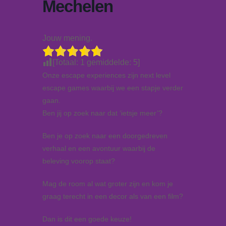
Mechelen
Jouw mening.
[Totaal:
1
gemiddelde:
5
]
Onze escape experiences zijn next level
escape games waarbij we een stapje verder
gaan.
Ben jij op zoek naar dat ‘ietsje meer’?
Ben je op zoek naar een doorgedreven
verhaal en een avontuur waarbij de
beleving voorop staat?
Mag de room al wat groter zijn en kom je
graag terecht in een decor als van een film?
Dan is dit een goede keuze!