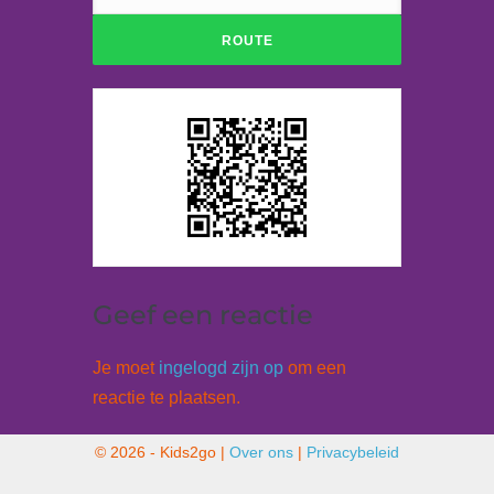
Geef een reactie
Je moet
ingelogd zijn op
om een
reactie te plaatsen.
© 2026 - Kids2go |
Over ons
|
Privacybeleid