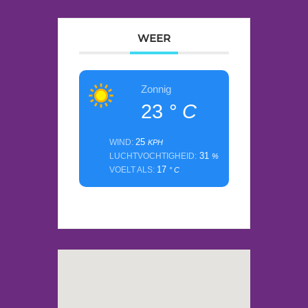
WEER
Zonnig
23
° C
25
WIND:
KPH
31
LUCHTVOCHTIGHEID:
%
17
VOELT ALS:
° C