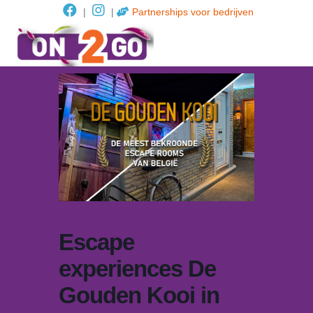
|
|
Partnerships voor bedrijven
Escape
experiences De
Gouden Kooi in