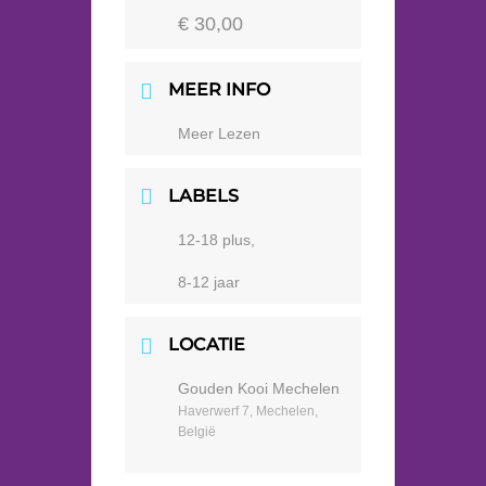
€ 30,00
MEER INFO
Meer Lezen
LABELS
12-18 plus,
8-12 jaar
LOCATIE
Gouden Kooi Mechelen
Haverwerf 7, Mechelen,
België