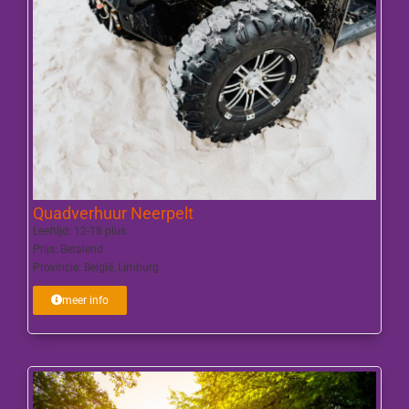
Quadverhuur Neerpelt
Leeftijd:
12-18 plus
Prijs:
Betalend
Provincie:
België
,
Limburg
meer info