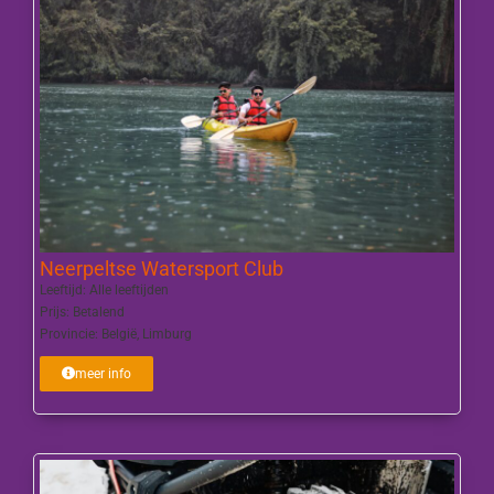
Neerpeltse Watersport Club
Leeftijd:
Alle leeftijden
Prijs:
Betalend
Provincie:
België
,
Limburg
meer info