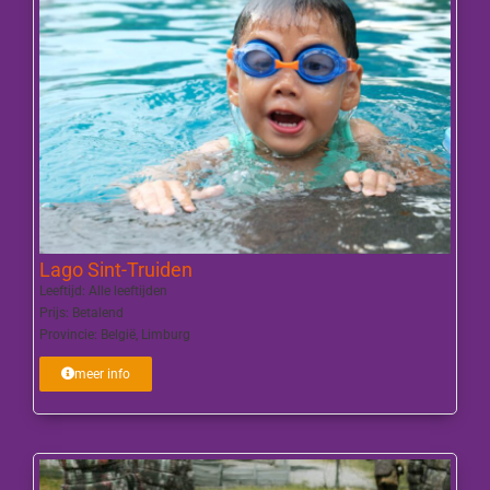
Lago Sint-Truiden
Leeftijd:
Alle leeftijden
Prijs:
Betalend
Provincie:
België
,
Limburg
meer info