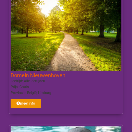
Domein Nieuwenhoven
Leeftijd:
Alle leeftijden
Prijs:
Gratis
Provincie:
België
,
Limburg
meer info