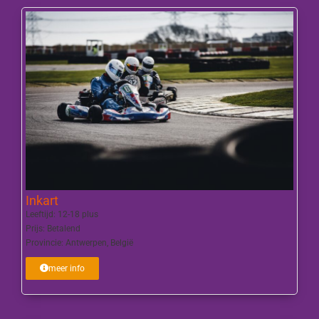
Inkart
Leeftijd:
12-18 plus
Prijs:
Betalend
Provincie:
Antwerpen
,
België
meer info