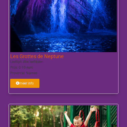
Les Grottes de Neptune
Leeftijd:
Alle leeftijden
Prijs:
0-10 euro
Provincie:
Namen
meer info