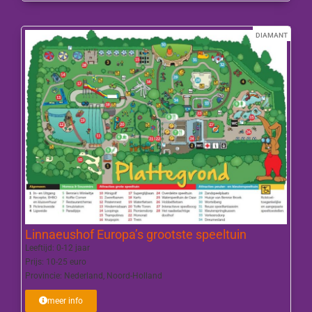
DIAMANT
Linnaeushof Europa’s grootste speeltuin
Leeftijd:
0-12 jaar
Prijs:
10-25 euro
Provincie:
Nederland
,
Noord-Holland
meer info