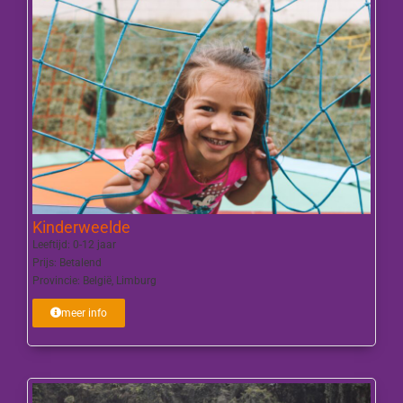
Kinderweelde
Leeftijd:
0-12 jaar
Prijs:
Betalend
Provincie:
België
,
Limburg
meer info