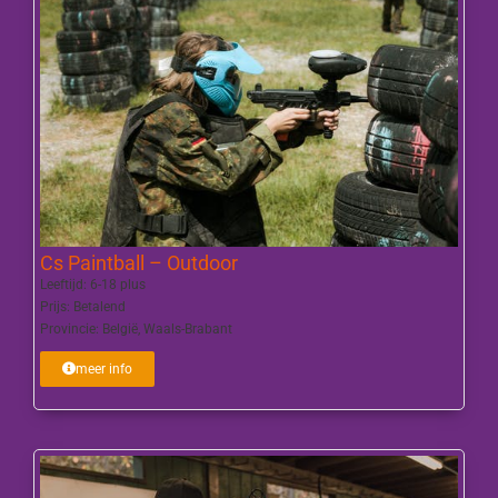
Cs Paintball – Outdoor
Leeftijd:
6-18 plus
Prijs:
Betalend
Provincie:
België
,
Waals-Brabant
meer info