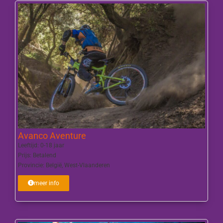
Avanco Aventure
Leeftijd:
0-18 jaar
Prijs:
Betalend
Provincie:
België
,
West-Vlaanderen
meer info