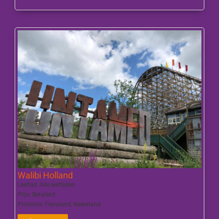
Walibi Holland
Leeftijd:
Alle leeftijden
Prijs:
Betalend
Provincie:
Flevoland
,
Nederland