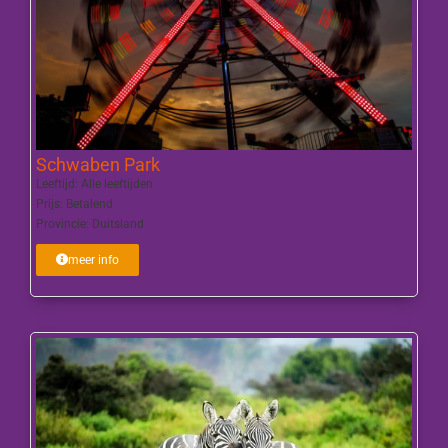
Schwaben Park
Leeftijd:
Alle leeftijden
Prijs:
Betalend
Provincie:
Duitsland
meer info