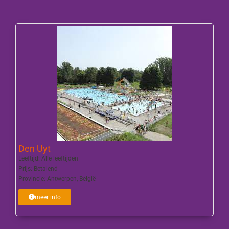
Den Uyt
Leeftijd:
Alle leeftijden
Prijs:
Betalend
Provincie:
Antwerpen
,
België
meer info