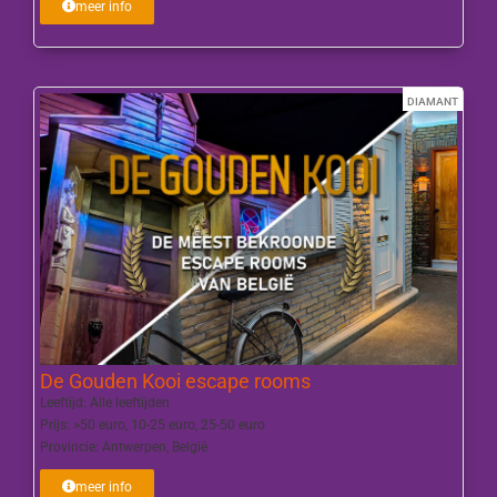
meer info
DIAMANT
De Gouden Kooi escape rooms
Leeftijd:
Alle leeftijden
Prijs:
>50 euro
,
10-25 euro
,
25-50 euro
Provincie:
Antwerpen
,
België
meer info