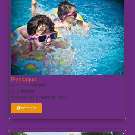
Plopsaqua
Leeftijd:
Alle leeftijden
Prijs:
Betalend
Provincie:
België
,
West-Vlaanderen
meer info