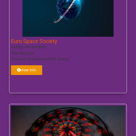
Euro Space Society
Leeftijd:
Alle leeftijden
Prijs:
Betalend
Provincie:
Brussels Hoofdst. Gewest
meer info