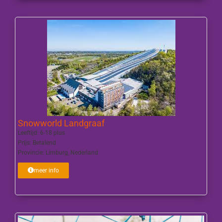
Snowworld Landgraaf
Leeftijd:
6-18 plus
Prijs:
Betalend
Provincie:
Limburg
,
Nederland
meer info