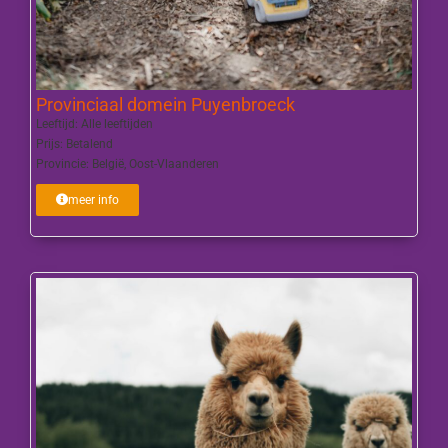
Provinciaal domein Puyenbroeck
Leeftijd:
Alle leeftijden
Prijs:
Betalend
Provincie:
België
,
Oost-Vlaanderen
meer info