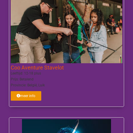
Coo Aventure Stavelot
Leeftijd:
12-18 plus
Prijs:
Betalend
Provincie:
België
,
Luik
meer info