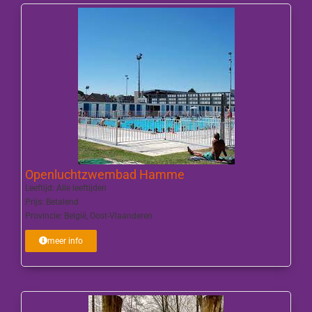
Openluchtzwembad Hamme
Leeftijd:
Alle leeftijden
Prijs:
Betalend
Provincie:
België
,
Oost-Vlaanderen
meer info