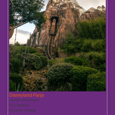
Disneyland Parijs
Leeftijd:
Alle leeftijden
Prijs:
Betalend
Provincie:
Frankrijk