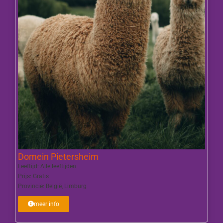
Domein Pietersheim
Leeftijd:
Alle leeftijden
Prijs:
Gratis
Provincie:
België
,
Limburg
meer info